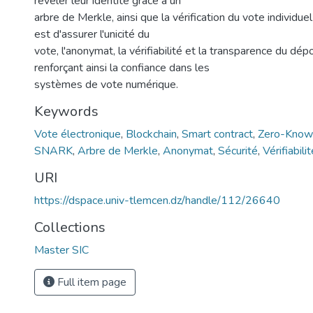
révéler leur identité grâce à un
arbre de Merkle, ainsi que la vérification du vote individuel
est d'assurer l'unicité du
vote, l'anonymat, la vérifiabilité et la transparence du dép
renforçant ainsi la confiance dans les
systèmes de vote numérique.
Keywords
Vote électronique
,
Blockchain
,
Smart contract
,
Zero-Know
SNARK
,
Arbre de Merkle
,
Anonymat
,
Sécurité
,
Vérifiabilit
URI
https://dspace.univ-tlemcen.dz/handle/112/26640
Collections
Master SIC
Full item page