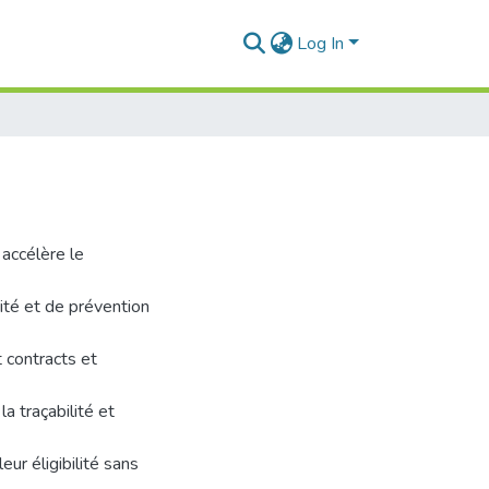
Log In
t accélère le
ité et de prévention
 contracts et
a traçabilité et
ur éligibilité sans