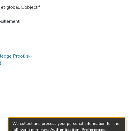
 et global. L'objectif
ouillement,
ledge Proof
,
zk-
é
We collect and process your personal information for the
following purposes:
Authentication, Preferences,