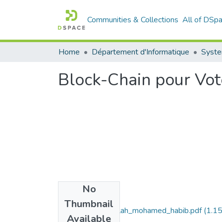
Communities & Collections
All of DSp
Home
Département d'Informatique
Syste
Block-Chain pour Vot
No
Files
Thumbnail
memoire_final_salah_mohamed_habib.pdf
(1.1
Available