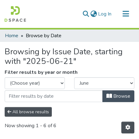
(current)
Log In
Communities & Collections
Home
Browse by Date
All of DSpace
Browsing by Issue Date, starting
with "2025-06-21"
Filter results by year or month
Browse
All browse results
Now showing
1 - 6 of 6