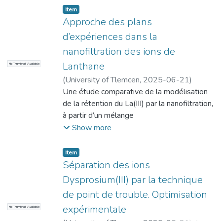
Item
Approche des plans
d’expériences dans la
nanofiltration des ions de
Lanthane
No Thumbnail Available
(
University of Tlemcen
,
2025-06-21
)
Chaoufi Imad Eddine
Une étude comparative de la modélisation
;
Malki Hichem
de la rétention du La(III) par la nanofiltration,
à partir d’un mélange
synthétique équimolaire en présence du
Show more
nickel nitrate, par les plans d’expériences à
savoir le plan factoriel de base
Item
3
Séparation des ions
3
Dysprosium(III) par la technique
, Box-Behnken et Taguchi, a été faite. Les
de point de trouble. Optimisation
résultats ont montré que le modèle de
expérimentale
No Thumbnail Available
Box-behnken est le modèle le