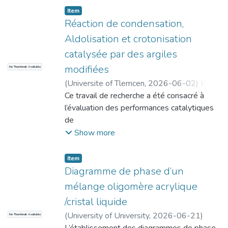
Item
Réaction de condensation,
Aldolisation et crotonisation
catalysée par des argiles
modifiées
No Thumbnail Available
(
Universite of Tlemcen
,
2026-06-02
)
Kissi,
Hidayet
Ce travail de recherche a été consacré à
l’évaluation des performances catalytiques
de
différentes phases d’hydroxydes doubles
Show more
lamellaires (MgAl, MgFe et NiAl) dans des
réactions
Item
clés de formation de liaisons carbone-
Diagramme de phase d’un
carbone (C−C). Les résultats expérimentaux
mélange oligomère acrylique
obtenus
/cristal liquide
mettent en évidence une dépendance
(
University of University
,
2026-06-21
)
No Thumbnail Available
directe entre la structure de surface de nos