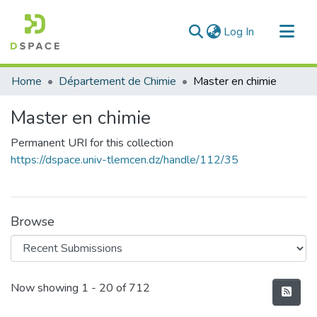
(current)
Log In
Communities & Collections
Home
Département de Chimie
Master en chimie
All of DSpace
Master en chimie
Statistics
Permanent URI for this collection
https://dspace.univ-tlemcen.dz/handle/112/35
Browse
Recent Submissions
Now showing
1 - 20 of 712