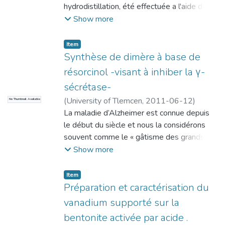
hydrodistillation, été effectuée a l'aide des
indices de rétention et parla
Show more
chromatographie n phase gazeuse sur
colonne capillaire couplée a l spectrométrie
Item
de masse . les huiles essentielles des
Synthèse de dimère à base de
feuilles d' arbutus unedo sont caractérisées
résorcinol -visant à inhiber la γ-
par la prédominance de composes
sécrétase-
aliphatiqui notamment les alcanes
(
University of Tlemcen
,
2011-06-12
)
No Thumbnail Available
(42.93%).
Boucherif, Amina
La maladie d’Alzheimer est connue depuis
le début du siècle et nous la considérons
souvent comme le « gâtisme des grands-
parents » ou la « sénilité ». C’est une erreur !
Show more
Il est vrai que la fréquence d’apparition de la
maladie augmente avec l’âge mais il s’agit
Item
bien d’une maladie.
Préparation et caractérisation du
En étudiant les travaux publiés dans le
vanadium supporté sur la
cadre de la maladie d’Alzheimer et les
bentonite activée par acide .
différentes stratégies thérapeutiques qui