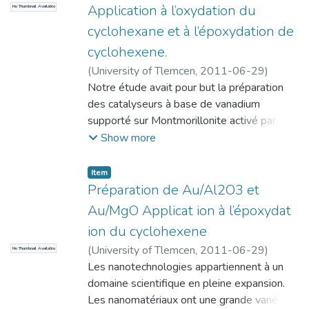
Application à l’oxydation du
No Thumbnail Available
ont été réalisées, il s’avère clair que les
sécrétases+ (α, β, γ) sont les plus ciblés.
cyclohexane et à l’époxydation de
Notre travail s’est porté sur la synthèse des
cyclohexene.
produits visant à inhiber la fonction de la γ
(
University of Tlemcen
,
2011-06-29
)
sécrétase.
Abdelali, Amiri
Notre étude avait pour but la préparation
des catalyseurs à base de vanadium
supporté sur Montmorillonite activé par
acide. Ces matériaux sont caractérisés par
Show more
UV-vis et IR, ils sont testés ensuite dans
l’oxydation du cyclohexane et l’époxydation
Item
du cyclohexene. L’analyse par UV-vis à
Préparation de Au/Al2O3 et
réflexion diffuse du catalyseur V/H-Mont
Au/MgO Applicat ion à l’époxydat
montre un pic autour 320 nm attribué à
ion du cyclohexene
l’espèce du vanadium tétraédrique. La
(
University of Tlemcen
,
2011-06-29
)
No Thumbnail Available
caractérisation par IR montre la présence
Berrichi, Amina
Les nanotechnologies appartiennent à un
des ponts entre le support et le vanadium
domaine scientifique en pleine expansion.
V-O-Al et des liaisons V=O de
Les nanomatériaux ont une grande variété
configuration pyramidale à base carrée.