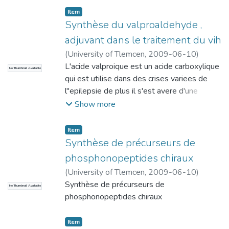
-1 nous pensons qu'une optimisation
Item
maximale des conditions de reaction pourra
Synthèse du valproaldehyde ,
nous conduire a des produire avec une
adjuvant dans le traitement du vih
purete irreprochable .. Cette methode facile
(
University of Tlemcen
,
2009-06-10
)
a metre en oeuvre et dont le potentiel
Mezrai, Abdelmoumin
L'acide valproique est un acide carboxylique
No Thumbnail Available
syntetique est importan merite une etude
qui est utilise dans des crises variees de
apporofondie car elle nous pas
l"epilepsie de plus il s'est avere d'une
prometteuse.
activite biologique tres prometteuse dans
Show more
le traitement deVINen effet il potentiel
central. Notre memoire s'est attache a
Item
preprer le precurseur immediat de cet acide
Synthèse de précurseurs de
,a savoir l'aldehyde valproique que nous
phosphonopeptides chiraux
avons obtenu a l'etat pur schema
(
University of Tlemcen
,
2009-06-10
)
synthetyque simple et realise avec des
Keniche, Assia
Synthèse de précurseurs de
No Thumbnail Available
reactifs courants ce precurseur peut etre
phosphonopeptides chiraux
courants ce precurseur peut etre converti en
acide cible par simple oxydation .
Item