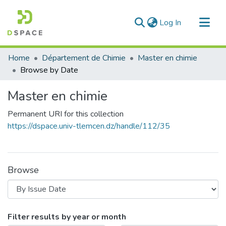
(current)
Log In
Communities & Collections
Home
Département de Chimie
Master en chimie
All of DSpace
Browse by Date
Master en chimie
Permanent URI for this collection
https://dspace.univ-tlemcen.dz/handle/112/35
Browse
Browsing Master en chimie by Issue 
Filter results by year or month