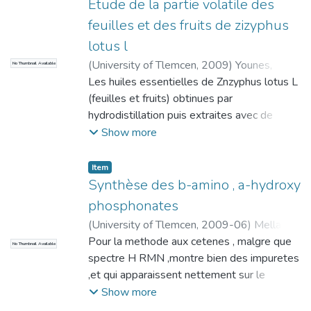
hypoglycemiante .C'est travail se place dans
Etude de la partie volatile des
une problematique de recherche
feuilles et des fruits de zizyphus
pluridisciplinaire , associant des techniques
lotus l
caracterisque de la chimie organique , de la
(
University of Tlemcen
,
2009
)
Younes,
No Thumbnail Available
chimie analytique mais aussi de la
Kawther
Les huiles essentielles de Znzyphus lotus L
biologique.
(feuilles et fruits) obtinues par
hydrodistillation puis extraites avec de
l'ether diethylique ,ont ete analysees par les
Show more
methodes chromatographique (CPG &/SM )
. Plus de 75% des composants de la
Item
fraction etheree del'H.E des fruits de
Synthèse des b-amino , a-hydroxy
Zizyphus lotus L .ONT ETE caracterisees ,
phosphonates
L'acide dodecanoique (19.64%) le n-
(
University of Tlemcen
,
2009-06
)
Mellah,
dodecyl acetate (18.77%) et l'acide
Ilyes
Pour la methode aux cetenes , malgre que
No Thumbnail Available
tetradecanoique (10.28%) representent
spectre H RMN ,montre bien des impuretes
less comlposes majoritaire .
,et qui apparaissent nettement sur le
spectre IR ous forme de bandesP-H DU
Show more
DIALKYLPHOSPHITE A 2440 et 2612 cm