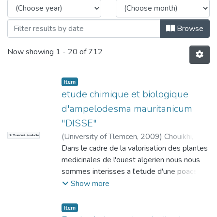
Browse
Now showing
1 - 20 of 712
Item
etude chimique et biologique
d'ampelodesma mauritanicum
"DISSE"
(
University of Tlemcen
,
2009
)
Chouikhi,
No Thumbnail Available
Dalila
Dans le cadre de la valorisation des plantes
medicinales de l'ouest algerien nous nous
sommes interisses a l'etude d'une poaceae ,
ampeldesmos mauretanious (poir) T dur ,
Show more
schinz .C'est une plante utiliseeen medecine
tradionelle pour son activite
Item