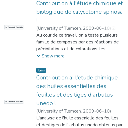
Contribution à l'étude chimique et
biologique de calycotome spinosa
l
(
University of Tlemcen
,
2009-06-10
)
Zirar,
No Thumbnail Available
Mohamed
Au cour de ce travail ,on a teste plusieurs
famille de composes par des réactions de
précipitations et de colorations .les
résultats montrent que les parties de cette
Show more
plante sont riches en composes réducteurs ,
alcaloides....saponnsides et tanins . d'autre
Item
part, les flavonoïdes et les coumarrines
Contribution a' l'étude chimique
marquent aussi leur présence les leurs et
des huiles essentielles des
les feuilles avec des quantités inferieurs.
feuilles et des tiges d'arbutus
unedo l
No Thumbnail Available
(
University of Tlemcen
,
2009-06-10
)
Bensabeur, Khadra
L'analyse de l'huile essenielle des feuilles
et destiges de l' arbutus unedo obtenus par