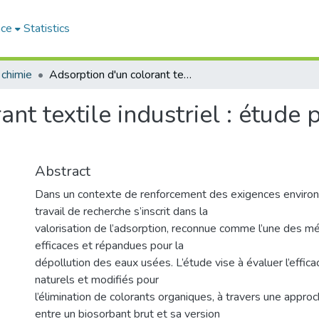
ace
Statistics
 chimie
Adsorption d'un colorant textile industriel : étude paramétrique et modélisation
nt textile industriel : étude
Abstract
Dans un contexte de renforcement des exigences enviro
travail de recherche s’inscrit dans la
valorisation de l’adsorption, reconnue comme l’une des m
efficaces et répandues pour la
dépollution des eaux usées. L’étude vise à évaluer l’effic
naturels et modifiés pour
l’élimination de colorants organiques, à travers une appr
entre un biosorbant brut et sa version