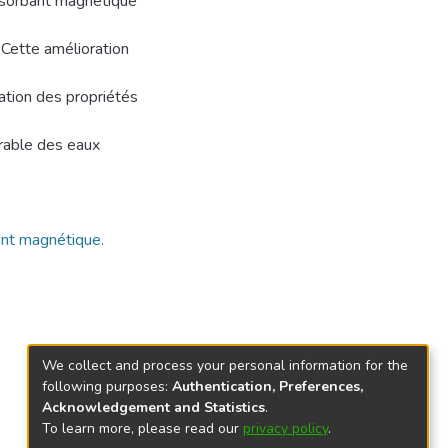
iosorbant magnétique
Cette amélioration
sation des propriétés
rable des eaux
ant magnétique.
We collect and process your personal information for the
following purposes:
Authentication, Preferences,
Acknowledgement and Statistics
.
To learn more, please read our
privacy policy
.