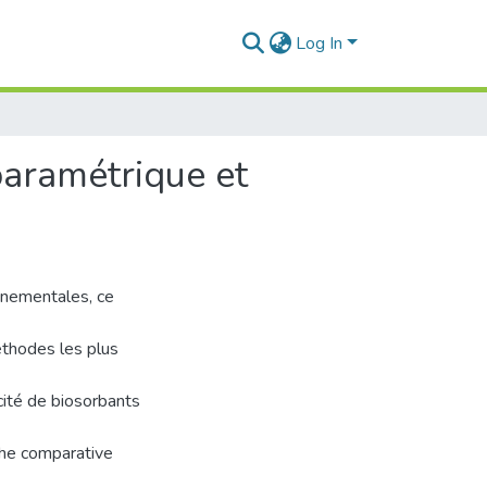
Log In
 paramétrique et
nnementales, ce
éthodes les plus
acité de biosorbants
oche comparative