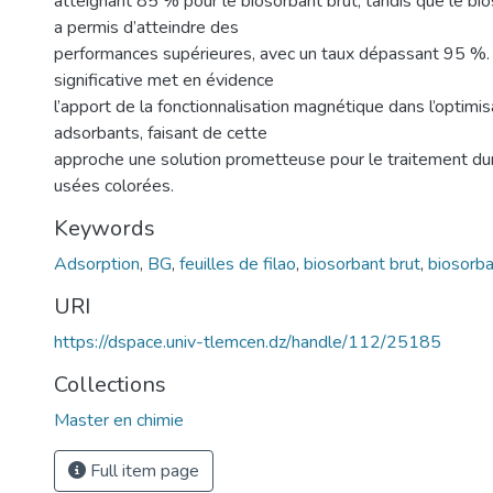
atteignant 85 % pour le biosorbant brut, tandis que le b
a permis d’atteindre des
performances supérieures, avec un taux dépassant 95 %. 
significative met en évidence
l’apport de la fonctionnalisation magnétique dans l’optimi
adsorbants, faisant de cette
approche une solution prometteuse pour le traitement du
usées colorées.
Keywords
Adsorption
,
BG
,
feuilles de filao
,
biosorbant brut
,
biosorb
URI
https://dspace.univ-tlemcen.dz/handle/112/25185
Collections
Master en chimie
Full item page