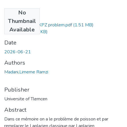
No
Files
Thumbnail
CZ regularity and KPZ problem.pdf
(1.51 MB)
Available
Résumé.pdf
(174 KB)
Date
2026-06-21
Authors
Madani,Limeme Ramzi
Publisher
Universite of Tlemcen
Abstract
Dans ce mémoire on a le problème de poisson et par
remplacer le Laplacien classique par Laplacien