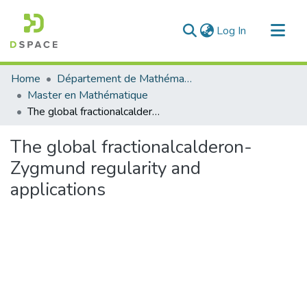
(current)
Log In
Communities & Collections
Home
Département de Mathématique
All of DSpace
Master en Mathématique
The global fractionalcalderon-Zygmund regularity and applications
Statistics
The global fractionalcalderon-
Zygmund regularity and
applications