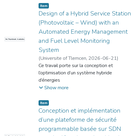
Item
Design of a Hybrid Service Station
(Photovoltaic – Wind) with an
Automated Energy Management
and Fuel Level Monitoring
No Thumbnail Available
System
(
Universite of Tlemcen
,
2026-06-21
)
Haibaoui, Aicha El Battoul
Ce travail porte sur la conception et
l’optimisation d’un système hybride
d’énergies
renouvelables (photovoltaÔque–Èolien
Show more
avec stockage par batteries) pour une
station-service
Item
située à Aboutachfine, Tlemcen, Algérie.
Conception et implémentation
L’objectif principal est de réduire la
d’une plateforme de sécurité
consommation
programmable basée sur SDN
de diesel, d’améliorer l’efficacité