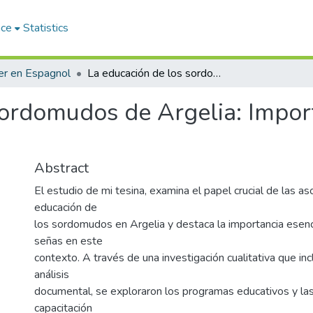
ace
Statistics
r en Espagnol
La educación de los sordomudos de Argelia: Importancia de la lengua de señas
sordomudos de Argelia: Impor
Abstract
El estudio de mi tesina, examina el papel crucial de las as
educación de
los sordomudos en Argelia y destaca la importancia esenc
señas en este
contexto. A través de una investigación cualitativa que inc
análisis
documental, se exploraron los programas educativos y la
capacitación