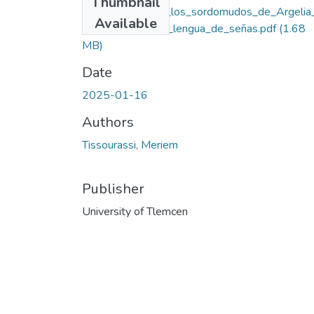
Thumbnail
La_educación_de_los_sordomudos_de_Argelia
Available
mportancia_de_la_lengua_de_señas.pdf
(1.68
MB)
Date
2025-01-16
Authors
Tissourassi, Meriem
Publisher
University of Tlemcen