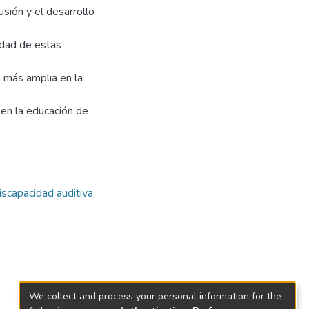
usión y el desarrollo
idad de estas
 más amplia en la
 en la educación de
iscapacidad auditiva,
We collect and process your personal information for the