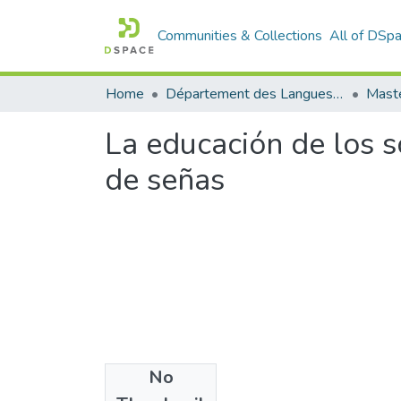
Communities & Collections
All of DSp
Home
Département des Langues étrangères
Maste
La educación de los 
de señas
No
Files