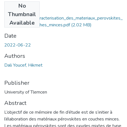
No
Files
Thumbnail
Elaboration_et_caracterisation_des_materiaux_perovskites_
Available
deposes_en_couches_minces.pdf
(2.02 MB)
Date
2022-06-22
Authors
Dali Youcef, Hikmet
Publisher
University of Tlemcen
Abstract
L’objectif de ce mémoire de fin d’étude est de s’initier à
l’élaboration des matériaux pérovskites en couches minces.
Les matériaux pérovskites sont des oxydes mixtes de type