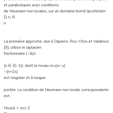
et paraboliques avec conditions
de Neumann non locales, sur un domaine borné lipschitzien
Ω ⊂ R
n
.
La première approche, due à Dipierro, Ros-Oton et Valdinoci
[9], utilise le laplacien
fractionnaire (−∆)s
(s ∈ (0, 1)), dont le noyau cn,s|x−y|
−(n+2s)
est singulier et à longue
portée. La condition de Neumann non locale correspondante
est :
Nsu(x) = cn,s Z