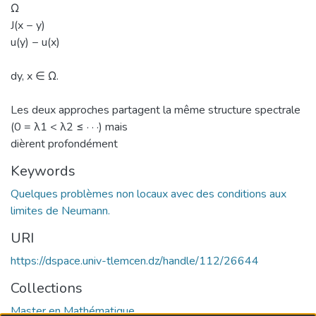
Ω
J(x − y)
u(y) − u(x)
dy, x ∈ Ω.
Les deux approches partagent la même structure spectrale
(0 = λ1 < λ2 ≤ · · ·) mais
dièrent profondément
Keywords
Quelques problèmes non locaux avec des conditions aux
limites de Neumann.
URI
https://dspace.univ-tlemcen.dz/handle/112/26644
Collections
Master en Mathématique