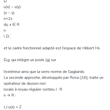
Ω
u(x) − u(y)
|x − y|
n+2s
dy, x ∈ R
n
\ Ω ̄,
et le cadre fonctionnel adapté est l'espace de Hilbert Hs
Ω,g, qui intègre un poids |g| sur
l'extérieur ainsi que la semi-norme de Gagliardo.
La seconde approche, développée par Rossi [16], traite un
opérateur de diusion non
locale à noyau régulier continu J : R
n → R :
LJ u(x) = Z