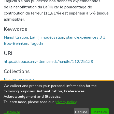
Taguchi n’a pas pu décrire nos données expérimentales
de la nanofiltration du La(III) car le pourcentage de
contribution de l’erreur (11,61%) est supérieur à 5% (risque
admissible).
Keywords
Nanofiltration
,
La(III)
,
modélisation
,
plan d’expériences 3 3
,
Box-Behnken
,
Taguchi
URI
https://dspace.univ-tlemcen.dz/handle/112/25139
Collections
Master en chimie
We collect and process your personal information for the
Full item page
following purposes:
Authentication, Preferences,
Acknowledgement and Statistics
.
To learn more, please read our
privacy policy
.
DSpace software
copyright © 2002-2026
LYRASIS
Cookie
Privacy
End User
Send
Customize
Decline
That's ok