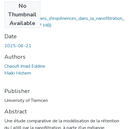
No
Files
Thumbnail
Approche_des_plans_d’expériences_dans_la_nanofiltration_
Available
des_ions.pdf
(2.17 MB)
Date
2025-06-21
Authors
Chaoufi Imad Eddine
Malki Hichem
Publisher
University of Tlemcen
Abstract
Une étude comparative de la modélisation de la rétention
du La(III) par la nanofiltration, à partir d’un mélange