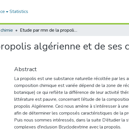
ace
Statistics
 chimie
Etude par rmn de la propolis algérienne et de ses complexes d’inclusion avec la cyclodextrine
ropolis algérienne et de ses 
Abstract
La propolis est une substance naturelle récoltée par les a
composition chimique est variée dépend de la zone de réc
botanique) ce qui reflète la différence de leur activité thé
littérature est pauvre, concernant l’étude de la compositio
propolis Algérienne. Ceci nous amène à s’intéresser à u
afin de déterminer les composés caractéristiques de la pr
Puis nous sommes intéressés, dans la suite D’étudier la s
complexes d'inclusion Bcyclodextrine avec la propolis.