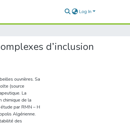
Log In
complexes d’inclusion
beilles ouvrières. Sa
olte (source
rapeutique. La
n chimique de la
ne étude par RMN – H
opolis Algérienne.
tabilité des