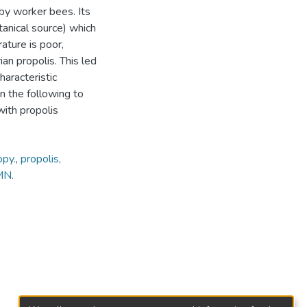
 by worker bees. Its
anical source) which
rature is poor,
an propolis. This led
haracteristic
n the following to
with propolis
opy.
,
propolis,
MN.