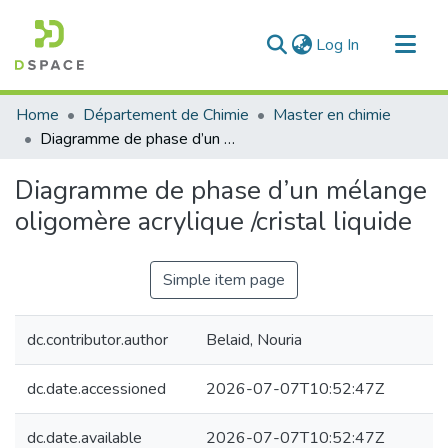
(current)
Log In
Communities & Collections
Home
Département de Chimie
Master en chimie
All of DSpace
Diagramme de phase d’un mélange oligomère acrylique /cristal liquide
Statistics
Diagramme de phase d’un mélange
oligomère acrylique /cristal liquide
Simple item page
dc.contributor.author
Belaid, Nouria
dc.date.accessioned
2026-07-07T10:52:47Z
dc.date.available
2026-07-07T10:52:47Z