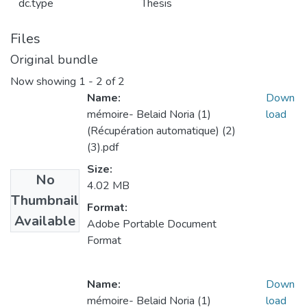
dc.type
Thesis
Files
Original bundle
Now showing
1 - 2 of 2
Name:
Down
mémoire- Belaid Noria (1)
load
(Récupération automatique) (2)
(3).pdf
Size:
No
4.02 MB
Thumbnail
Format:
Available
Adobe Portable Document
Format
Name:
Down
mémoire- Belaid Noria (1)
load