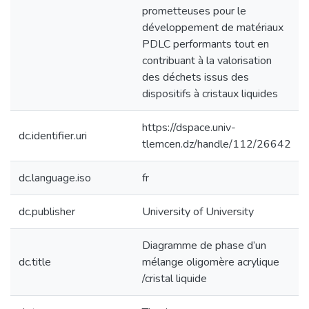
prometteuses pour le
développement de matériaux
PDLC performants tout en
contribuant à la valorisation
des déchets issus des
dispositifs à cristaux liquides
https://dspace.univ-
dc.identifier.uri
tlemcen.dz/handle/112/26642
dc.language.iso
fr
dc.publisher
University of University
Diagramme de phase d’un
dc.title
mélange oligomère acrylique
/cristal liquide