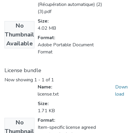
(Récupération automatique) (2)
(3).pdf
Size:
No
4.02 MB
Thumbnail
Format:
Available
Adobe Portable Document
Format
License bundle
Now showing
1 - 1 of 1
Name:
Down
license.txt
load
Size:
1.71 KB
Format:
No
Item-specific license agreed
Thumbnail