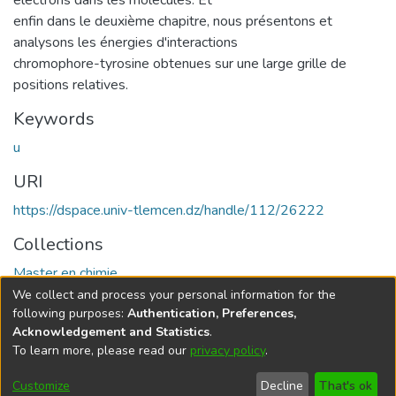
enfin dans le deuxième chapitre, nous présentons et
analysons les énergies d'interactions
chromophore-tyrosine obtenues sur une large grille de
positions relatives.
Keywords
u
URI
https://dspace.univ-tlemcen.dz/handle/112/26222
Collections
Master en chimie
We collect and process your personal information for the
Full item page
following purposes:
Authentication, Preferences,
Acknowledgement and Statistics
.
To learn more, please read our
privacy policy
.
DSpace software
copyright © 2002-2026
LYRASIS
Cookie
Privacy
End User
Send
Customize
Decline
That's ok