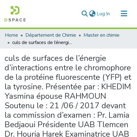
(current)
Log In
Communities & Collections
Home
Département de Chimie
Master en chimie
All of DSpace
culs de surfaces de l’énergie d’interactions entre le chromophore de la protéine fluorescente (YFP) et la tyrosine. Présentée par : KHEDIM Yasmina épouse RAHMOUN Soutenu le : 21 /06 / 2017 devant la commission d’examen : Pr. Lamia Bedjaoui Présidente UAB Tlemcen Dr. Houria Harek Examinatrice UAB Tlemcen Dr. Sihem Azizi Encadreur UAB Tlemcen Année Universitaire 2016 -2017 Calculs de surfaces de l’énergie d’interactions entre le chromophore de la protéine fluorescente (YFP) et la tyrosine
Statistics
culs de surfaces de l’énergie
d’interactions entre le chromophore
de la protéine fluorescente (YFP) et
la tyrosine. Présentée par : KHEDIM
Yasmina épouse RAHMOUN
Soutenu le : 21 /06 / 2017 devant
la commission d’examen : Pr. Lamia
Bedjaoui Présidente UAB Tlemcen
Dr. Houria Harek Examinatrice UAB