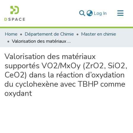
(current)
Log In
Communities & Collections
Home
Département de Chimie
Master en chimie
All of DSpace
Valorisation des matériaux supportés VO2/MxOy (ZrO2, SiO2, CeO2) dans la réaction d’oxydation du cyclohexène avec TBHP comme oxydant
Statistics
Valorisation des matériaux
supportés VO2/MxOy (ZrO2, SiO2,
CeO2) dans la réaction d’oxydation
du cyclohexène avec TBHP comme
oxydant