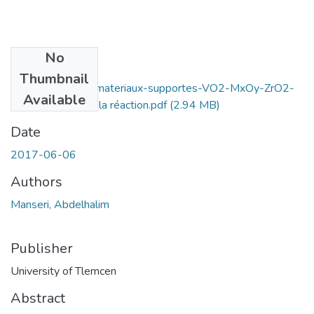
No
Files
Thumbnail
Valorisation-des-materiaux-supportes-VO2-MxOy-ZrO2-
Available
SiO2-CeO2-dans la réaction.pdf
(2.94 MB)
Date
2017-06-06
Authors
Manseri, Abdelhalim
Publisher
University of Tlemcen
Abstract