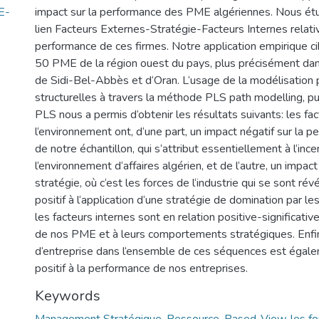
E-
impact sur la performance des PME algériennes. Nous étud
lien Facteurs Externes-Stratégie-Facteurs Internes relati
performance de ces firmes. Notre application empirique ci
50 PME de la région ouest du pays, plus précisément dan
de Sidi-Bel-Abbès et d‘Oran. L‘usage de la modélisation 
structurelles à travers la méthode PLS path modelling, pu
PLS nous a permis d‘obtenir les résultats suivants: les fa
l‘environnement ont, d‘une part, un impact négatif sur la
de notre échantillon, qui s‘attribut essentiellement à l‘ince
l‘environnement d‘affaires algérien, et de l‘autre, un impact 
stratégie, où c‘est les forces de l‘industrie qui se sont ré
positif à l‘application d‘une stratégie de domination par le
les facteurs internes sont en relation positive-significati
de nos PME et à leurs comportements stratégiques. Enfin,
d‘entreprise dans l‘ensemble de ces séquences est égale
positif à la performance de nos entreprises.
Keywords