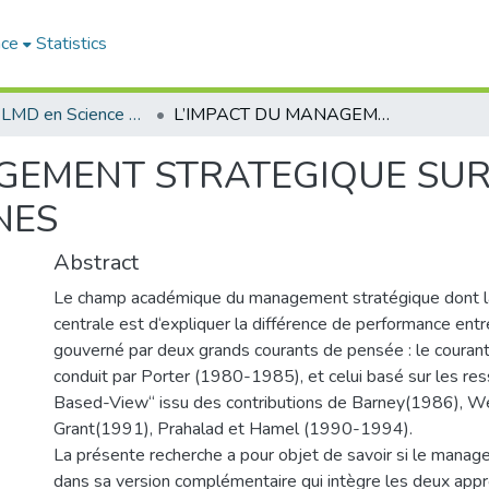
ace
Statistics
Doctorat LMD en Science de Gestion
L’IMPACT DU MANAGEMENT STRATEGIQUE SUR LA PERFORMANCE DES PME ALGERIENNES
GEMENT STRATEGIQUE SU
NES
Abstract
Le champ académique du management stratégique dont l
centrale est d‘expliquer la différence de performance entr
gouverné par deux grands courants de pensée : le couran
conduit par Porter (1980-1985), et celui basé sur les re
Based-View‘‘ issu des contributions de Barney(1986), W
Grant(1991), Prahalad et Hamel (1990-1994).
La présente recherche a pour objet de savoir si le mana
dans sa version complémentaire qui intègre les deux appr