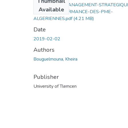
Thumbnail
L’IMPACT-DU-MANAGEMENT-STRATEGIQU
Available
SUR-LA-PERFORMANCE-DES-PME-
ALGERIENNES.pdf
(4.21 MB)
Date
2019-02-02
Authors
Bouguelmouna, Kheira
Publisher
University of Tlemcen