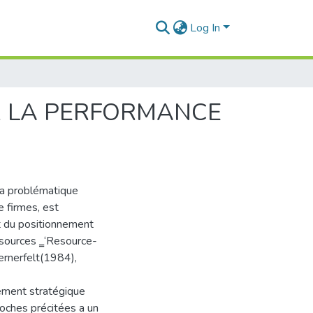
Log In
R LA PERFORMANCE
a problématique
e firmes, est
t du positionnement
ssources ‗‘Resource-
ernerfelt(1984),
gement stratégique
oches précitées a un