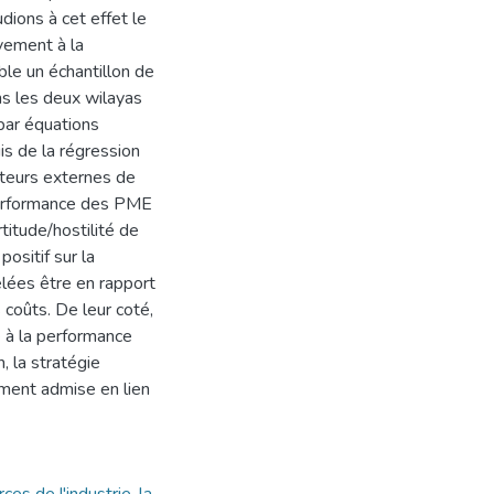
ions à cet effet le
vement à la
ble un échantillon de
s les deux wilayas
par équations
is de la régression
cteurs externes de
 performance des PME
rtitude/hostilité de
positif sur la
vélées être en rapport
s coûts. De leur coté,
ve à la performance
 la stratégie
ment admise en lien