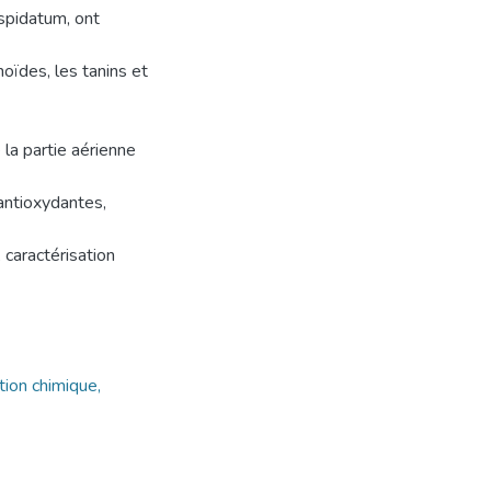
spidatum, ont
ïdes, les tanins et
 la partie aérienne
 antioxydantes,
 caractérisation
tion chimique,