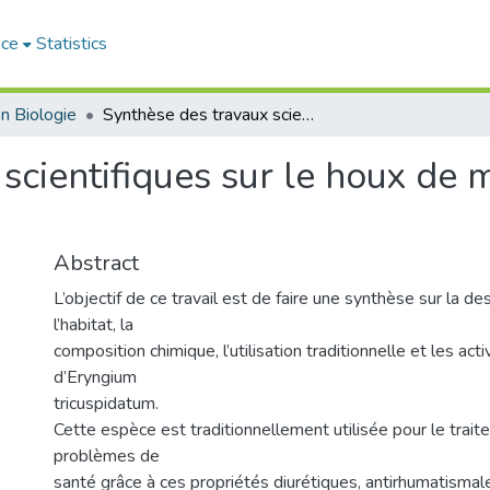
ace
Statistics
n Biologie
Synthèse des travaux scientifiques sur le houx de mer (Eryngium tricuspidatum)
scientifiques sur le houx de
Abstract
L’objectif de ce travail est de faire une synthèse sur la de
l’habitat, la
composition chimique, l’utilisation traditionnelle et les act
d’Eryngium
tricuspidatum.
Cette espèce est traditionnellement utilisée pour le trait
problèmes de
santé grâce à ces propriétés diurétiques, antirhumatismales