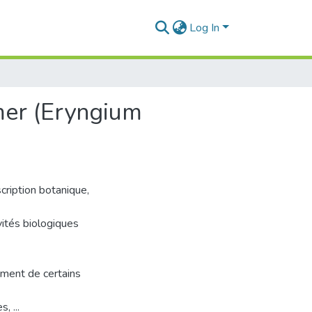
Log In
 mer (Eryngium
scription botanique,
ivités biologiques
ement de certains
, ...