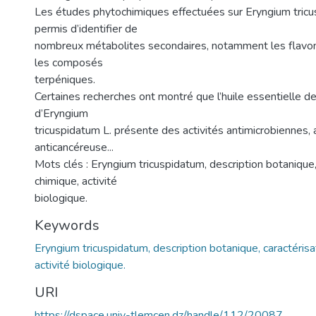
Les études phytochimiques effectuées sur Eryngium tricu
permis d’identifier de
nombreux métabolites secondaires, notamment les flavono
les composés
terpéniques.
Certaines recherches ont montré que l’huile essentielle de
d’Eryngium
tricuspidatum L. présente des activités antimicrobiennes,
anticancéreuse...
Mots clés : Eryngium tricuspidatum, description botanique,
chimique, activité
biologique.
Keywords
Eryngium tricuspidatum, description botanique, caractérisa
activité biologique.
URI
https://dspace.univ-tlemcen.dz/handle/112/20087