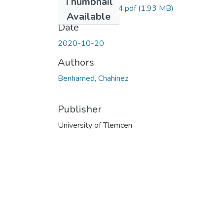
Thumbnail
memoir-chahinez-4.pdf
(1.93 MB)
Available
Date
2020-10-20
Authors
Benhamed, Chahinez
Publisher
University of Tlemcen