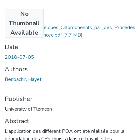
No
Files
Thumbnail
elimination_de_quelques_Chlorophenols_par_des_Procedes
Available
_dOxydation_Avancee.pdf
(7.7 MB)
Date
2018-07-05
Authors
Benbachir, Hayet
Publisher
University of Tlemcen
Abstract
L'application des différent POA ont été réalisée pour la
dégradation des CPs choisis dans ce travail et les