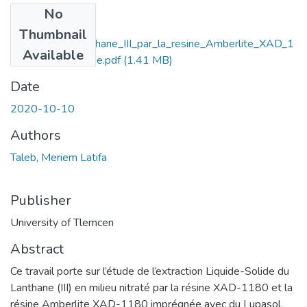
No
Files
Thumbnail
xtraction_du_Lanthane_III_par_la_resine_Amberlite_XAD_1
Available
180_puis_modifiee.pdf
(1.41 MB)
Date
2020-10-10
Authors
Taleb, Meriem Latifa
Publisher
University of Tlemcen
Abstract
Ce travail porte sur l’étude de l’extraction Liquide-Solide du
Lanthane (III) en milieu nitraté par la résine XAD-1180 et la
résine Amberlite XAD-1180 imprégnée avec du Lupasol.