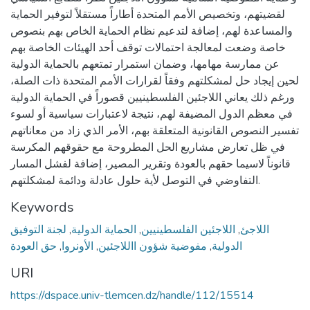
لقضيتهم، وتخصيص الأمم المتحدة أطاراً مستقلاً لتوفير الحماية
والمساعدة لهم، إضافة لتدعيم نظام الحماية الخاص بهم بنصوص
خاصة وضعت لمعالجة احتمالات توقف أحد الهيئات الخاصة بهم
عن ممارسة مهامها، وضمان استمرار تمتعهم بالحماية الدولية
لحين إيجاد حل لمشكلتهم وفقاً لقرارات الأمم المتحدة ذات الصلة،
ورغم ذلك يعاني اللاجئين الفلسطينيين قصوراً في الحماية الدولية
في معظم الدول المضيفة لهم، نتيجة لاعتبارات سياسية أو لسوء
تفسير النصوص القانونية المتعلقة بهم، الأمر الذي زاد من معاناتهم
في ظل تعارض مشاريع الحل المطروحة مع حقوقهم المكرسة
قانوناً لاسيما حقهم بالعودة وتقرير المصير، إضافة لفشل المسار
التفاوضي في التوصل لأية حلول عادلة ودائمة لمشكلتهم.
Keywords
اللاجئ
,
اللاجئين الفلسطينيين
,
الحماية الدولية
,
لجنة التوفيق
الدولية
,
مفوضية شؤون االلاجئين
,
الأونروا
,
حق العودة
URI
https://dspace.univ-tlemcen.dz/handle/112/15514