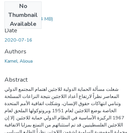
No
Files
Thumbnail
Dalioua.pdf
(123.4 MB)
Available
Date
2020-07-16
Authors
Kamel, Alioua
Abstract
شغلت مسألة الحماية الدولية للاجئين اهتمام المجتمع الدولي
المعاصر نظراً لارتفاع أعداد اللاجئين نتيجة النزاعات المسلحة
وتنامي انتهاكات حقوق الإنسان، وشكلت اتفاقية الأمم المتحدة
الخاصة بوضع اللاجئين لعام 1951 وبروتوكولها الملحق لعام
1967 الركيزة الأساسية في النظام الدولي حماية للاجئين. إلا إن
اللاجئين الفلسطينيين قد تم استثنائهم من التمتع بمزايا الاتفاقية
وحماية المفوضية السامية لشؤون اللاجئين نظراً للطابع السياسي