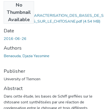
No
Files
Thumbnail
SYNTHESE_ET_CARACTERISATION_DES_BASES_DE_S
Available
CHIFF_GREFFEES_SUR_LE_CHITOSANE.pdf
(4.54 MB)
Date
2016-06-26
Authors
Benaouda, Djazia Yassmine
Publisher
University of Tlemcen
Abstract
Dans cette étude, les bases de Schiff greffées sur le
chitosane sont synthétisées par une réaction de
condensation entre le chitosane et trois différents