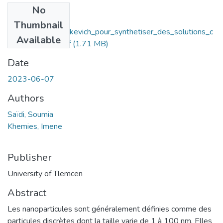
No
Files
Thumbnail
Methodes_de_turkevich_pour_synthetiser_des_solutions_c
Available
olloîdales_d'or.pdf
(1.71 MB)
Date
2023-06-07
Authors
Saïdi, Soumia
Khemies, Imene
Publisher
University of Tlemcen
Abstract
Les nanoparticules sont généralement définies comme des
particules discrètes dont la taille varie de 1 à 100 nm. Elles