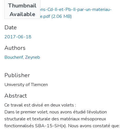
Files
Thumbnail
Elimination-des-ions-Cd-II-et-Pb-II-par-un-materiau-
Available
mesoporeux-thiole.pdf
(2.06 MB)
Date
2017-06-18
Authors
Boucherif, Zeyneb
Publisher
University of Tlemcen
Abstract
Ce travail est divisé en deux volets :
Dans le premier volet, nous avons étudié l’évolution
structurale et texturale des matériaux mésoporeux
fonctionnalisés SBA-15-SH(x). Nous avons constaté que: