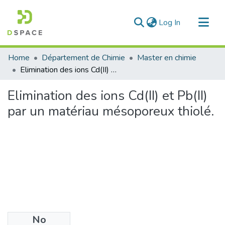
(current)
Log In
Communities & Collections
Home
Département de Chimie
Master en chimie
All of DSpace
Elimination des ions Cd(II) et Pb(II) par un matériau mésoporeux thiolé.
Statistics
Elimination des ions Cd(II) et Pb(II)
par un matériau mésoporeux thiolé.
No