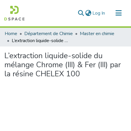
(current)
Log In
Communities & Collections
Home
Département de Chimie
Master en chimie
All of DSpace
L’extraction liquide-solide du mélange Chrome (III) & Fer (III) par la résine CHELEX 100
Statistics
L’extraction liquide-solide du
mélange Chrome (III) & Fer (III) par
la résine CHELEX 100