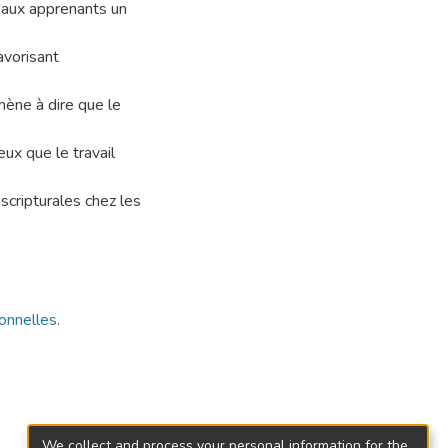
e aux apprenants un
avorisant
mène à dire que le
eux que le travail
scripturales chez les
onnelles.
We collect and process your personal information for the