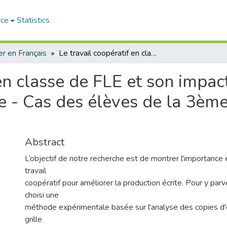
ace
Statistics
r en Français
Le travail coopératif en classe de FLE et son impact dans l’amélioration de la production écrite - Cas des élèves de la 3ème année du cycle moyen
 en classe de FLE et son impac
te - Cas des élèves de la 3èm
Abstract
L‘objectif de notre recherche est de montrer l'importance et
travail
coopératif pour améliorer la production écrite. Pour y parv
choisi une
méthode expérimentale basée sur l'analyse des copies d'
grille