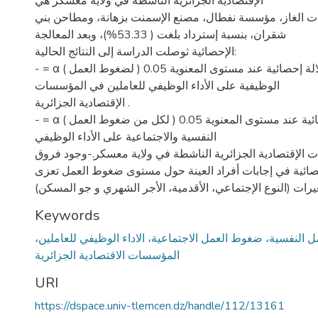
الإقتصادية الجزائرية الناشطة في ولاية معسكر هي
 الغاز، مؤسسة نفطال، مصنع الإسمنت بزهانة، ومطاحن بني
شقران، بنسبة إسترداد بلغت ( 53.33%)، وبعد المعالجة
الإحصائية ثوصلت الدراسة إلى النتائج الحالية:
- = α ( وجود أثر ذو دلالة إحصائية عند مستوى المعنوية 0.05 ( لضغوط العمل
الوظيفية على الأداء الوظيفي للعاملين في المؤسسات
الإقتصادية الجزائرية .
- = α ( وجود أثر ذو دلالة إحصائية عند مستوى المعنوية 0.05 ( لكل من ضغوط العمل
النفسية والاجتماعية على الأداء الوظيفي
 الإقتصادية الجزائرية الناشطة في ولاية معسكر.-وجود فروق
صائية في إجابات أفراد العينة حول مستوى ضغوط العمل تعزى
يرات (النوع الإجتماعي، الأقدمية، الأجر الشهري و جو المسكن)
Keywords
النفسية، ضغوط العمل الاجتماعية، الاداء الوظيفي للعاملين،
المؤسسات الاقتصادية الجزائرية
URI
https://dspace.univ-tlemcen.dz/handle/112/13161