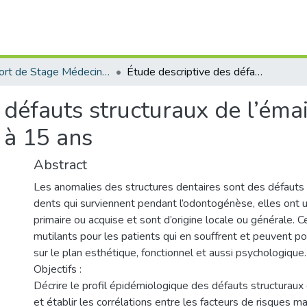
Rapport de Stage Médecine Dentaire
Étude descriptive des défauts structuraux de l’émail chez les enfants scolarises ages de 06 à 15 ans
 défauts structuraux de l’émai
 à 15 ans
Abstract
Les anomalies des structures dentaires sont des défauts 
dents qui surviennent pendant l’odontogénèse, elles ont u
primaire ou acquise et sont d’origine locale ou générale. 
mutilants pour les patients qui en souffrent et peuvent 
sur le plan esthétique, fonctionnel et aussi psychologique.
Objectifs :
Décrire le profil épidémiologique des défauts structuraux 
et établir les corrélations entre les facteurs de risques ma