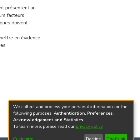
ent présentent un
rs facteurs
iques doivent
 mettre en évidence
es.
We collect and process your personal information for the
following purposes:
Authentication, Preferences,
Acknowledgement and Statistics
.
To learn more, please read our
privacy policy
.
Customize
Decline
That's ok