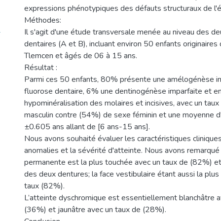
expressions phénotypiques des défauts structuraux de l'é
Méthodes:
-
Il s'agit d'une étude transversale menée au niveau des de
dentaires (A et B), incluant environ 50 enfants originaires
Tlemcen et âgés de 06 à 15 ans.
Résultat :
Parmi ces 50 enfants, 80% présente une amélogénèse i
fluorose dentaire, 6% une dentinogénèse imparfaite et e
hypominéralisation des molaires et incisives, avec un ta
masculin contre (54%) de sexe féminin et une moyenne d
±0.605 ans allant de [6 ans-15 ans].
Nous avons souhaité évaluer les caractéristiques clinique
anomalies et la sévérité d'atteinte. Nous avons remarqué
permanente est la plus touchée avec un taux de (82%) et
des deux dentures; la face vestibulaire étant aussi la plu
taux (82%).
L’atteinte dyschromique est essentiellement blanchâtre a
(36%) et jaunâtre avec un taux de (28%).