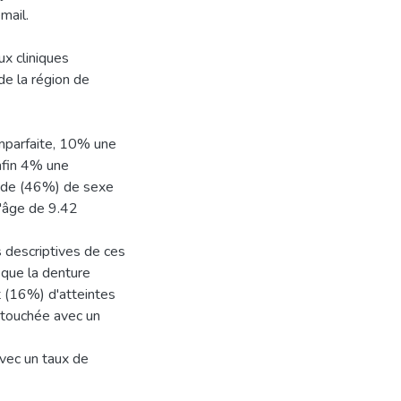
mail.
ux cliniques
 de la région de
mparfaite, 10% une
nfin 4% une
ux de (46%) de sexe
'âge de 9.42
s descriptives de ces
 que la denture
 (16%) d'atteintes
s touchée avec un
vec un taux de