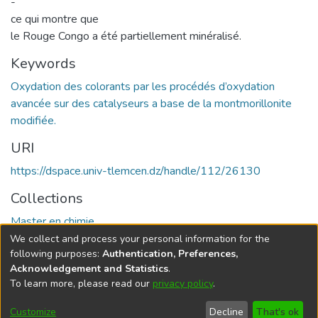
-
ce qui montre que
le Rouge Congo a été partiellement minéralisé.
Keywords
Oxydation des colorants par les procédés d’oxydation
avancée sur des catalyseurs a base de la montmorillonite
modifiée.
URI
https://dspace.univ-tlemcen.dz/handle/112/26130
Collections
Master en chimie
We collect and process your personal information for the
Full item page
following purposes:
Authentication, Preferences,
Acknowledgement and Statistics
.
To learn more, please read our
privacy policy
.
DSpace software
copyright © 2002-2026
LYRASIS
Cookie
Privacy
End User
Send
Customize
Decline
That's ok