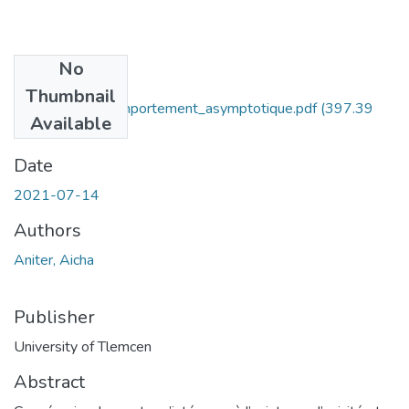
No
Files
Thumbnail
Existence_et_comportement_asymptotique.pdf
(397.39
Available
KB)
Date
2021-07-14
Authors
Aniter, Aicha
Publisher
University of Tlemcen
Abstract