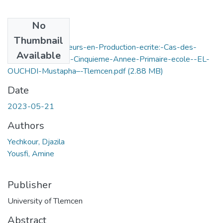
No
Files
Thumbnail
Lanalyse-des-Erreurs-en-Production-ecrite:-Cas-des-
Available
Apprenants-de-la-Cinquieme-Annee-Primaire-ecole--EL-
OUCHDI-Mustapha–-Tlemcen.pdf
(2.88 MB)
Date
2023-05-21
Authors
Yechkour, Djazila
Yousfi, Amine
Publisher
University of Tlemcen
Abstract