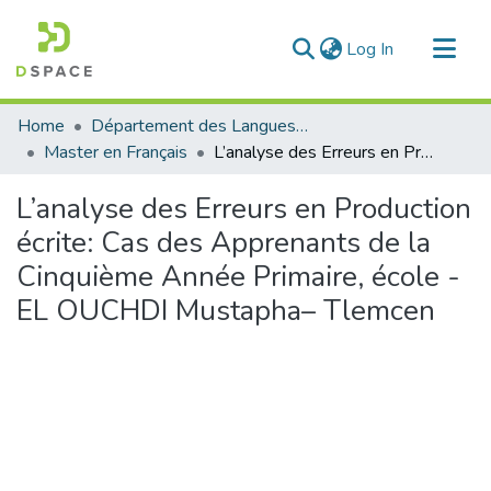
(current)
Log In
Communities & Collections
Home
Département des Langues étrangères
All of DSpace
Master en Français
L’analyse des Erreurs en Production écrite: Cas des Apprenants de la Cinquième Année Primaire, école -EL OUCHDI Mustapha– Tlemcen
Statistics
L’analyse des Erreurs en Production
écrite: Cas des Apprenants de la
Cinquième Année Primaire, école -
EL OUCHDI Mustapha– Tlemcen