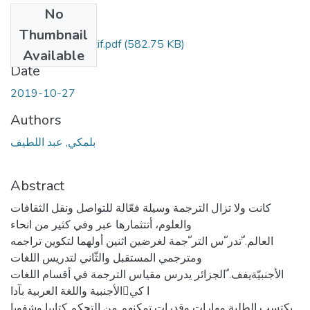
No
Files
Thumbnail
belmakki-abdellatif.pdf
(582.75 KB)
Available
Date
2019-10-27
Authors
بلمكي, عبد اللطيف
Abstract
كانت ولا تزال الترجمة وسيلة فعّالة للتواصل ونقل الثقافات
والعلوم، أتتثمارها عبر وفي كثير من انحاء
العالم. ّتدر ّس التر ّجمة لغرضين اثنين أولهما لتكوين تراجمه
ومترجمي المستقبل والثّاني لتدريس اللغات
الأجنبيّةيفف. ّالجزائر يدرس مقياس الترجمة في أقسام اللغات
الأجنبية واللغة العربية بآداا كي
يكتسب الطلبة مهارات وقدرات تمكنهم من التحكم كتابيا وشفويا