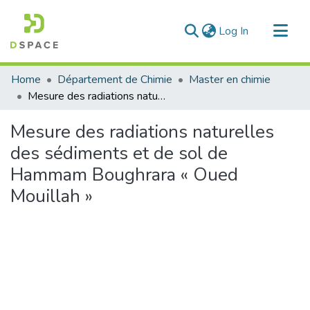
(current)
Log In
Communities & Collections
Home
Département de Chimie
Master en chimie
All of DSpace
Mesure des radiations naturelles des sédiments et de sol de Hammam Boughrara « Oued Mouillah »
Statistics
Mesure des radiations naturelles
des sédiments et de sol de
Hammam Boughrara « Oued
Mouillah »