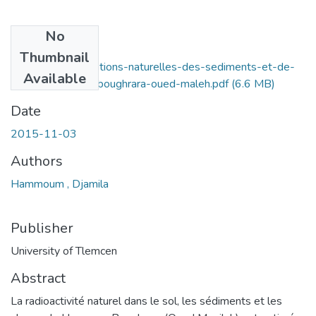
No
Files
Thumbnail
Mesure-des-radiations-naturelles-des-sediments-et-de-
Available
sol-de-hammam-boughrara-oued-maleh.pdf
(6.6 MB)
Date
2015-11-03
Authors
Hammoum , Djamila
Publisher
University of Tlemcen
Abstract
La radioactivité naturel dans le sol, les sédiments et les