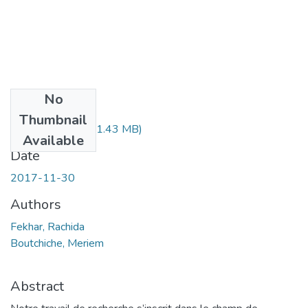
No
Files
Thumbnail
fekar-rachida.pdf
(1.43 MB)
Available
Date
2017-11-30
Authors
Fekhar, Rachida
Boutchiche, Meriem
Abstract