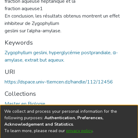
fraction aqueuse héptanique et la
fraction aqueuse1
En conclusion, les résultats obtenus montrent un effet
inhibiteur de Zygophyllum
geslini sur l’alpha-amylase.
Keywords
Zygophyllum geslini, hyperglycémie postprandiale, α-
amylase, extrait but aqueux.
URI
https://dspace.univ-tlemcen.dz/handle/112/12456
Collections
Master en Biologie
We collect and process your personal information for the
Full item page
following purposes:
Authentication, Preferences,
Acknowledgement and Statistics
.
To learn more, please read our
privacy policy
.
DSpace software
copyright © 2002-2026
LYRASIS