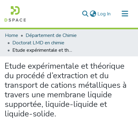
(current)
Log In
Communities & Collections
Home
Département de Chimie
All of DSpace
Doctorat LMD en chimie
Etude expérimentale et théorique du procédé d’extraction et du transport de cations métalliques à travers une membrane liquide supportée, liquide-liquide et liquide-solide.
Statistics
Etude expérimentale et théorique
du procédé d’extraction et du
transport de cations métalliques à
travers une membrane liquide
supportée, liquide-liquide et
liquide-solide.