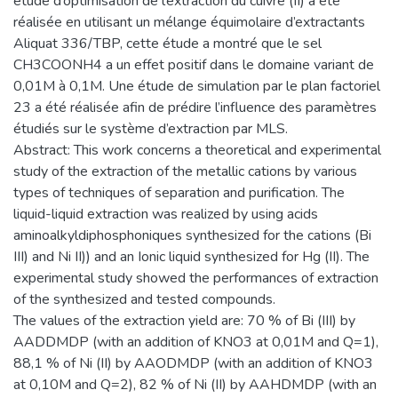
étude d’optimisation de l’extraction du cuivre (II) a été
réalisée en utilisant un mélange équimolaire d’extractants
Aliquat 336/TBP, cette étude a montré que le sel
CH3COONH4 a un effet positif dans le domaine variant de
0,01M à 0,1M. Une étude de simulation par le plan factoriel
23 a été réalisée afin de prédire l’influence des paramètres
étudiés sur le système d’extraction par MLS.
Abstract: This work concerns a theoretical and experimental
study of the extraction of the metallic cations by various
types of techniques of separation and purification. The
liquid-liquid extraction was realized by using acids
aminoalkyldiphosphoniques synthesized for the cations (Bi
III) and Ni II)) and an Ionic liquid synthesized for Hg (II). The
experimental study showed the performances of extraction
of the synthesized and tested compounds.
The values of the extraction yield are: 70 % of Bi (III) by
AADDMDP (with an addition of KNO3 at 0,01M and Q=1),
88,1 % of Ni (II) by AAODMDP (with an addition of KNO3
at 0,10M and Q=2), 82 % of Ni (II) by AAHDMDP (with an