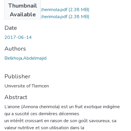
Files
Thumbnail
Mémoire Annona cherimola.pdf
(2.38 MB)
Available
Mémoire Annona cherimola.pdf
(2.38 MB)
Date
2017-06-14
Authors
Belkhoja,Abdelmajid
Publisher
Universite of Tlemcen
Abstract
L’anone (Annona cherimola) est un fruit exotique indigène
qui a suscité ces dernières décennies
un intérêt croissant en raison de son goût savoureux, sa
valeur nutritive et son utilisation dans la