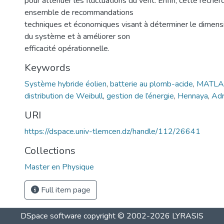
pour atténuer les fluctuations du vent. Enfin, cette reche
ensemble de recommandations
techniques et économiques visant à déterminer le dimen
du système et à améliorer son
efficacité opérationnelle.
Keywords
Système hybride éolien
,
batterie au plomb-acide
,
MATLAB
distribution de Weibull
,
gestion de l’énergie
,
Hennaya
,
Ad
URI
https://dspace.univ-tlemcen.dz/handle/112/26641
Collections
Master en Physique
Full item page
DSpace software
copyright © 2002-2026
LYRASIS