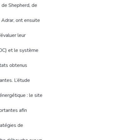
s de Shepherd, de
 Adrar, ont ensuite
’évaluer leur
-DC) et le système
tats obtenus
antes. L’étude
nergétique : le site
ortantes afin
ratégies de