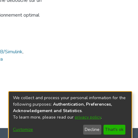
rche débouche sur un
sionnement optimal
/Simulink
,
ra
We collect and process your personal information for the
following purposes:
Authentication, Preferences,
Acknowledgement and Statistics
.
To learn more, please read our
privacy policy
.
Customize
Decline
That's ok