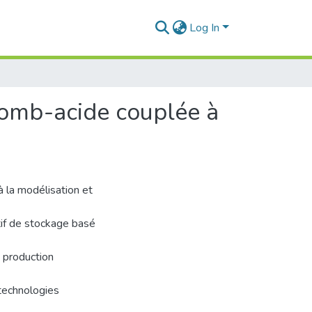
Log In
lomb-acide couplée à
 la modélisation et
tif de stockage basé
a production
 technologies