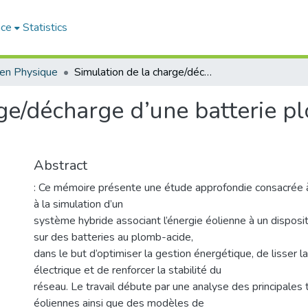
ace
Statistics
en Physique
Simulation de la charge/décharge d’une batterie plomb-acide couplée à un aérogénérateur
rge/décharge d’une batterie p
Abstract
: Ce mémoire présente une étude approfondie consacrée à
à la simulation d’un
système hybride associant l’énergie éolienne à un disposi
sur des batteries au plomb-acide,
dans le but d’optimiser la gestion énergétique, de lisser l
électrique et de renforcer la stabilité du
réseau. Le travail débute par une analyse des principales
éoliennes ainsi que des modèles de