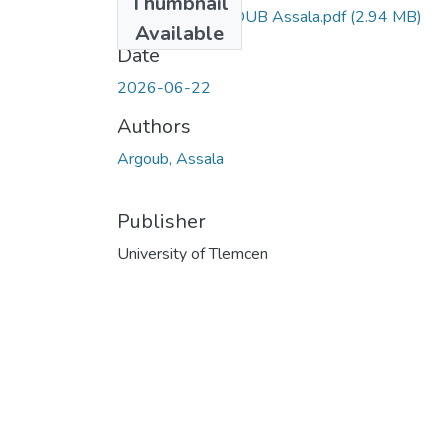
Thumbnail
VF_Master ARGOUB Assala.pdf
(2.94 MB)
Available
Date
2026-06-22
Authors
Argoub, Assala
Publisher
University of Tlemcen