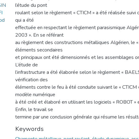
IN
l’étude du pont
I
roulant selon le règlement « CTICM » a été réalisée suivi
pd
qui a été
effectuée en respectant le règlement parasismique Algé
2003 ». En se référant
au règlement des constructions métalliques Algérien, le 
éléments secondaires
et principaux ont été dimensionnés et les assemblages on
L’étude de
l’infrastructure a été élaborée selon le règlement « BAEL91
vérification des
éléments contre le feu à été conduite suivant le « CTICM 
modèle numérique
à été créé et élaboré en utilisant les logiciels « ROBOT 
Enfin, le travail se
termine par une conclusion générale qui résume les résult
Keywords