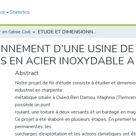
ace
Statistics
 en Génie Civil
ETUDE ET DIMENSIONNEMENT D’UNE USINE DE PRODUCTION DE PRODUITS SEMI-FINIS EN ACIER INOXYDABLE A MAGHNIA
ONNEMENT D’UNE USINE D
IS EN ACIER INOXYDABLE 
Abstract
Notre projet de fin d’étude consiste à étudier et dimensio
industriel en charpente
métallique située à Ouled Ben Damou, Maghnia (Tlemcen).
possède un pont
roulant, une toiture à deux versants et un bardage en maç
Ce projet a été élaboré en plusieurs étapes. En premier li
permanentes, les
surcharges d’exploitation et les actions climatiques ont é