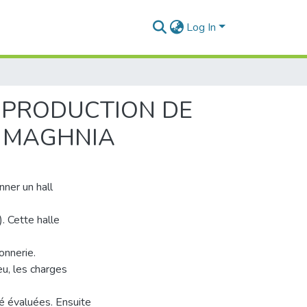
Log In
E PRODUCTION DE
A MAGHNIA
nner un hall
 Cette halle
onnerie.
eu, les charges
té évaluées. Ensuite