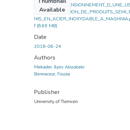
Thumbnail
ETUDE_ET_DIMENSIONNEMENT_D_UNE_US
Available
E_DE_PRODUCTION_DE_PRODUITS_SEMI_F
NIS_EN_ACIER_INOXYDABLE_A_MAGHNIA.
f
(8.69 MB)
Date
2018-06-24
Authors
Mekader, Ilyes Aboubekr
Bennaceur, Fouzia
Publisher
University of Tlemcen