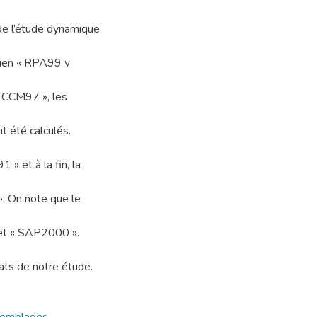
 de l’étude dynamique
rien « RPA99 v
« CCM97 », les
t été calculés.
 » et à la fin, la
». On note que le
» et « SAP2000 ».
ats de notre étude.