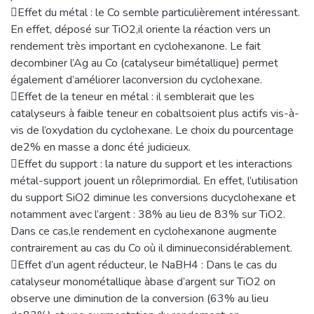
Effet du métal : le Co semble particulièrement intéressant.
En effet, déposé sur TiO2,il oriente la réaction vers un
rendement très important en cyclohexanone. Le fait
decombiner l’Ag au Co (catalyseur bimétallique) permet
également d’améliorer laconversion du cyclohexane.
Effet de la teneur en métal : il semblerait que les
catalyseurs à faible teneur en cobaltsoient plus actifs vis-à-
vis de l’oxydation du cyclohexane. Le choix du pourcentage
de2% en masse a donc été judicieux.
Effet du support : la nature du support et les interactions
métal-support jouent un rôleprimordial. En effet, l’utilisation
du support SiO2 diminue les conversions ducyclohexane et
notamment avec l’argent : 38% au lieu de 83% sur TiO2.
Dans ce cas,le rendement en cyclohexanone augmente
contrairement au cas du Co où il diminueconsidérablement.
Effet d’un agent réducteur, le NaBH4 : Dans le cas du
catalyseur monométallique àbase d’argent sur TiO2 on
observe une diminution de la conversion (63% au lieu