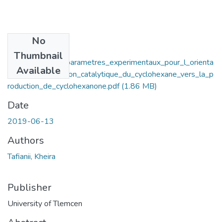
No
Files
Thumbnail
ptimisation_des_parametres_experimentaux_pour_l_orienta
Available
tion_de_l_oxydation_catalytique_du_cyclohexane_vers_la_p
roduction_de_cyclohexanone.pdf
(1.86 MB)
Date
2019-06-13
Authors
Tafianii, Kheira
Publisher
University of Tlemcen