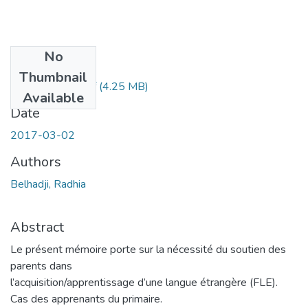
No
Files
Thumbnail
belhadj-radhia.pdf
(4.25 MB)
Available
Date
2017-03-02
Authors
Belhadji, Radhia
Abstract
Le présent mémoire porte sur la nécessité du soutien des
parents dans
l’acquisition/apprentissage d’une langue étrangère (FLE).
Cas des apprenants du primaire.