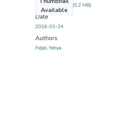
Thumbnail
FIDJEL-Yehya.pdf
(5.2 MB)
Available
Date
2016-01-24
Authors
Fidjel, Yehya