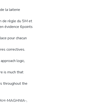
e la laiterie
ion de règle du 5M et
 en évidence 6points
lace pour chacun
res correctives.
 approach logic,
re is much that
rds throughout the
NNAJAH-MAGHNIA-,