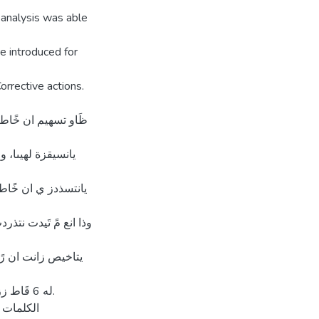
 analysis was able
e introduced for
orrective actions.
ظَاو تسهيم ان خًاطز
يانسيقزة لهيىا، و
يانتسذدز ي ان خًاطز
وذا انع مً تَيدت نت-،
له 6 قَ.
الكلمات ا