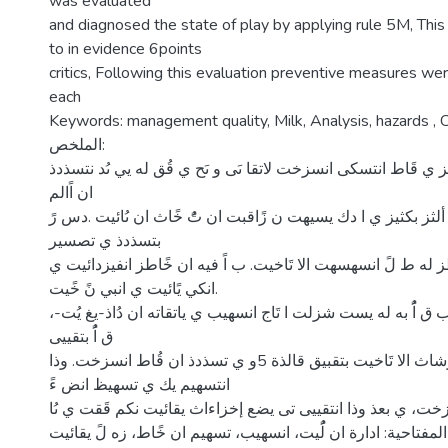
was evaluated
and diagnosed the state of play by applying rule 5M, This
to in evidence 6points
critics, Following this evaluation preventive measures wer
each
Keywords: management quality, Milk, Analysis, hazards , C
الملخص:
 ي قَاط انتسكى انسزخت لاتقا ىَى و ىَح ي قُق له يي ىُد نتسذدذ
ان اًالم
 ألثز بكثيز ي ا دك يسيهت ن زًاقبت ان تًُ خًاث ان ىُائيت .دس رً
بتسذدذ ي تصسير
 له ط لً انسهسهت الا تَاخيت. ب اً فيه ان خًاطز انفيزدائيت ي
انكي يًائيت ي انبي نً خًيت.
ذردب ق اًُ به له يست شزلت ا تَاج انسهيب ي ياتقاته ان دُاذ-يغ يُت
ق اًُ بتقييى
يتاخيص زانت ان رًشاث الا تَاخيت بتقبيق قالذة 5و ي تسذدذ ان قُاط انسزخت. وذا
انتسهيم يك ي تسهيظ انض ءً
اط ززخت، ي بعذ وذا انتقييى تى يضع إخزاءاث يقائيت نكم قَقت ي ىُا
لمفتاحية: ادارة ان لًُيت، انسهيب، تسهيم ان خًاط، زه لً يقائيت