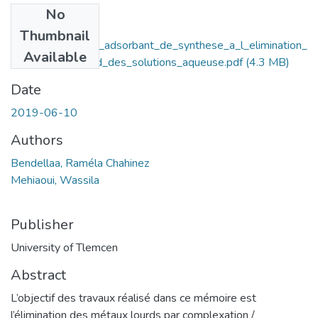
No
Files
Thumbnail
Contribution_d_un_adsorbant_de_synthese_a_l_elimination_
Available
des_metaux_lourd_des_solutions_aqueuse.pdf
(4.3 MB)
Date
2019-06-10
Authors
Bendellaa, Raméla Chahinez
Mehiaoui, Wassila
Publisher
University of Tlemcen
Abstract
L’objectif des travaux réalisé dans ce mémoire est
l’élimination des métaux lourds par complexation /