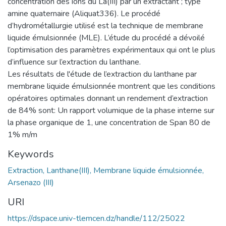
concentration des ions du La(III) par un extractant ; type
amine quaternaire (Aliquat336). Le procédé
d’hydrométallurgie utilisé est la technique de membrane
liquide émulsionnée (MLE). L’étude du procédé a dévoilé
l’optimisation des paramètres expérimentaux qui ont le plus
d’influence sur l’extraction du lanthane.
Les résultats de l'étude de l’extraction du lanthane par
membrane liquide émulsionnée montrent que les conditions
opératoires optimales donnant un rendement d’extraction
de 84% sont: Un rapport volumique de la phase interne sur
la phase organique de 1, une concentration de Span 80 de
1% m/m
Keywords
Extraction, Lanthane(III), Membrane liquide émulsionnée,
Arsenazo (III)
URI
https://dspace.univ-tlemcen.dz/handle/112/25022