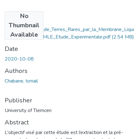
No
Files
Thumbnail
Preconcentration_de_Terres_Rares_par_la_Membrane_Liqui
Available
de_Emulsionnée_MLE_Etude_Experimentale.pdf
(2.54 MB)
Date
2020-10-08
Authors
Chabane, Ismail
Publisher
University of Tlemcen
Abstract
L'objectif visé par cette étude est l’extraction et la pré-