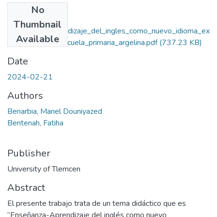
No
Files
Thumbnail
Enseñanza_Aprendizaje_del_ingles_como_nuevo_idioma_ex
Available
tranjero_en_la_escuela_primaria_argelina.pdf
(737.23 KB)
Date
2024-02-21
Authors
Benarbia, Manel Douniyazed
Bentenah, Fatiha
Publisher
University of Tlemcen
Abstract
El presente trabajo trata de un tema didáctico que es
“Enseñanza-Aprendizaje del inglés como nuevo