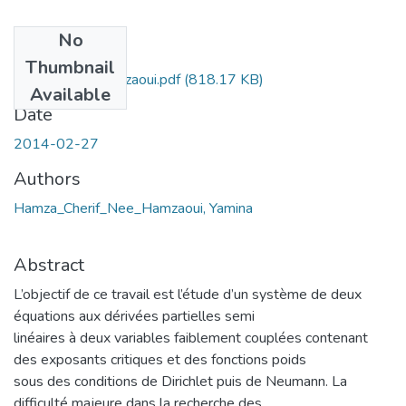
No
Files
Thumbnail
these_finale_hamzaoui.pdf
(818.17 KB)
Available
Date
2014-02-27
Authors
Hamza_Cherif_Nee_Hamzaoui, Yamina
Abstract
L’objectif de ce travail est l’étude d’un système de deux
équations aux dérivées partielles semi
linéaires à deux variables faiblement couplées contenant
des exposants critiques et des fonctions poids
sous des conditions de Dirichlet puis de Neumann. La
difficulté majeure dans la recherche des