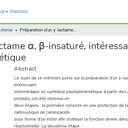
ace
Statistics
 chimie
Préparation d’un γ-lactame α, β-insaturé, intéressant intermédiaire en synthèse peptidomimétique
ctame α, β-insaturé, intéressa
étique
Abstract
Le sujet de ce mémoire porte sur la préparation d’un γ-la
intéressant
intermédiaire en synthèse peptidomimétique à partir des
produits ont été obtenus en
deux étapes : la première consiste en une protection de la
carboxylique de l’aminoacide
sous forme d’un ester afin d’utiliser la fonction amine dans
réactionnelle. La deuxième étape