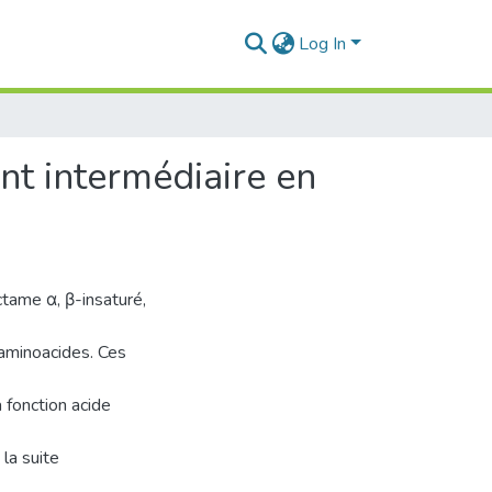
Log In
nt intermédiaire en
ctame α, β-insaturé,
 aminoacides. Ces
 fonction acide
 la suite