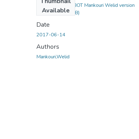
Thumbnail
Copie de Master BOT Mankouri Welid version
Available
finale.pdf
(1.63 MB)
Date
2017-06-14
Authors
Mankouri,Welid