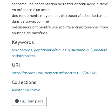
concerne une condensation de l’ester obtenu avec le dim
en présence d’un acide,
des rendements moyens ont été observés. Les lactames
dans ce travail comme
précurseurs ont montré une activité antimicrobienne impor
souches de bactéries.
Keywords
aminoacides
,
peptidomimétiques
,
γ-lactame α
,
β-insaturé
antimicrobiens
URI
https://dspace.univ-tlemcen.dz/handle/112/26168
Collections
Master en chimie
Full item page