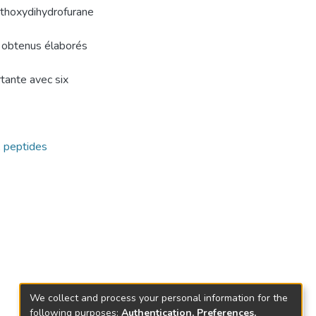
éthoxydihydrofurane
 obtenus élaborés
tante avec six
,
peptides
We collect and process your personal information for the
following purposes:
Authentication, Preferences,