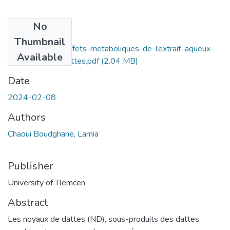
No
Files
Thumbnail
Evaluation-des-effets-metaboliques-de-l’extrait-aqueux-
Available
de-noyaux-de-dattes.pdf
(2.04 MB)
Date
2024-02-08
Authors
Chaoui Boudghane, Lamia
Publisher
University of Tlemcen
Abstract
Les noyaux de dattes (ND), sous-produits des dattes,