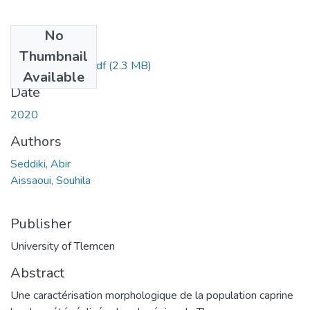
No
Files
Thumbnail
aissaoui_seddiki.pdf
(2.3 MB)
Available
Date
2020
Authors
Seddiki, Abir
Aissaoui, Souhila
Publisher
University of Tlemcen
Abstract
Une caractérisation morphologique de la population caprine