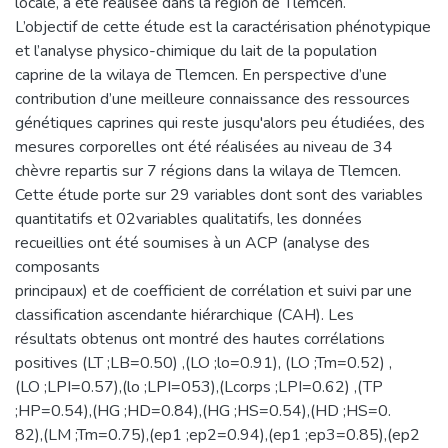
locale, a été réalisée dans la région de Tlemcen.
L’objectif de cette étude est la caractérisation phénotypique
et l’analyse physico-chimique du lait de la population
caprine de la wilaya de Tlemcen. En perspective d’une
contribution d’une meilleure connaissance des ressources
génétiques caprines qui reste jusqu'alors peu étudiées, des
mesures corporelles ont été réalisées au niveau de 34
chèvre repartis sur 7 régions dans la wilaya de Tlemcen.
Cette étude porte sur 29 variables dont sont des variables
quantitatifs et 02variables qualitatifs, les données
recueillies ont été soumises à un ACP (analyse des
composants
principaux) et de coefficient de corrélation et suivi par une
classification ascendante hiérarchique (CAH). Les
résultats obtenus ont montré des hautes corrélations
positives (LT ;LB=0.50) ,(LO ;lo=0.91), (LO ;Tm=0.52) ,
(LO ;LPI=0.57),(lo ;LPI=053),(Lcorps ;LPI=0.62) ,(TP
;HP=0.54),(HG ;HD=0.84),(HG ;HS=0.54),(HD ;HS=0.
82),(LM ;Tm=0.75),(ep1 ;ep2=0.94),(ep1 ;ep3=0.85),(ep2