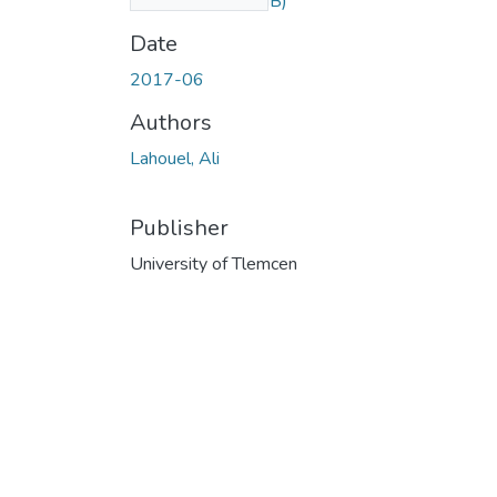
(15.05 MB)
_العولمة
Date
2017-06
Authors
Lahouel, Ali
Publisher
University of Tlemcen