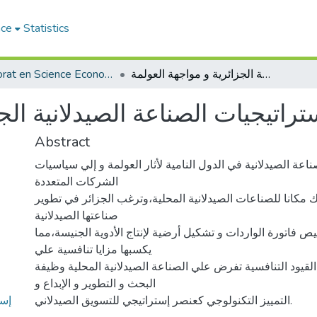
ace
Statistics
إستراتيجيات الصناعة الصيدلانية الجزائرية و مواجهة العولمة
Doctorat en Science Economique
تراتيجيات الصناعة الصيدلانية الج
Abstract
عة الصيدلانية في الدول النامية لأثار العولمة و إلي سياسيات
الشركات المتعددة
ك مكانا للصناعات الصيدلانية المحلية،وترغب الجزائر في تطوير
صناعتها الصيدلانية
يص فاتورة الواردات و تشكيل أرضية لإنتاج الأدوية الجنيسة،مما
يكسبها مزايا تنافسية علي
قيود التنافسية تفرض علي الصناعة الصيدلانية المحلية وظيفة
البحث و التطوير و الإبداع و
إست
التمييز التكنولوجي كعنصر إستراتيجي للتسويق الصيدلاني.