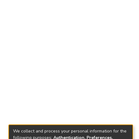
We collect and process your personal information for the
following purposes:
Authentication, Preferences,