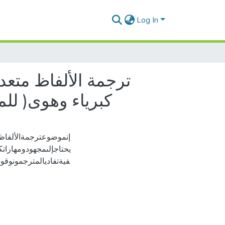
Log In
ترجمة الألفاظ متعدد
)كبرياء وهوى( للمؤلفة 'جاين أوستن
إنموضوعترجمةالألفاظمتع
يحتاجإلىمجهودومهاراتك
فيةتفاديالمترجمونوقوع