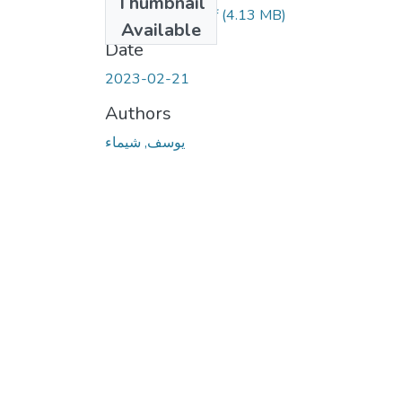
Thumbnail
youcef-chaima.pdf
(4.13 MB)
Available
Date
2023-02-21
Authors
يوسف, شيماء