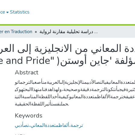
ace
Statistics
r en Traduction
ترجمة الألفاظ متعددة المعاني من الانجليزية إلى العربية نموذج دراسة تحليلية مقارنة لرواية "prejudice and Pride" )كبرياء وهوى( للمؤلفة 'جاين أوستن
ة المعاني من الانجليزية إلى العر
مقارنة لرواية "prejudice and Pride" 
Abstract
ددةالمعانيفيالنصالأدبيمنالإنجليزيةإلىالعربيةمنأصعبالترجماتو
ثيرةفيجبأنتكونالترجمةدقيقةوصحيحة،ولهذاهدفنامنهذاالبحثهوكي
فيفخترجمةالألفاظمتعددةالمعانيوكيفيةأخداللفظةالمناسبةالتيت
حملنفستأثيراللفظةالحقيقية.
Keywords
ترجمة،ألفاظمتعددةالمعاني،نصأدبي